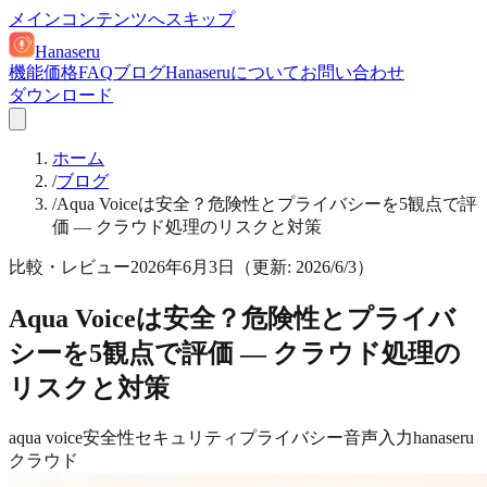
メインコンテンツへスキップ
Hanaseru
機能
価格
FAQ
ブログ
Hanaseruについて
お問い合わせ
ダウンロード
ホーム
/
ブログ
/
Aqua Voiceは安全？危険性とプライバシーを5観点で評
価 — クラウド処理のリスクと対策
比較・レビュー
2026年6月3日
（更新:
2026/6/3
）
Aqua Voiceは安全？危険性とプライバ
シーを5観点で評価 — クラウド処理の
リスクと対策
aqua voice
安全性
セキュリティ
プライバシー
音声入力
hanaseru
クラウド