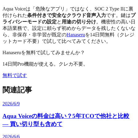
Aqua Voiceは「危険なアプリ」ではなく、SOC 2 Type IIに裏
付けられた
条件付きで安全なクラウド音声入力
です。鍵は
プ
ライバシーモードの設定
と
用途の切り分け
。機密性の高い日
本語業務で、設定に頼らず初めからデータを残したくないな
ら、非保存・非学習が既定の
Hanaseru
を14日間無料（クレジ
ットカード不要）で試して比べてみてください。
Hanaseruを無料で試してみませんか？
14日間Pro機能が使える。クレカ不要。
無料で試す
関連記事
2026/6/9
Aqua Voiceの料金は高い？5年TCOで他社と比較
— 買い切り型も含めて
2026/6/6