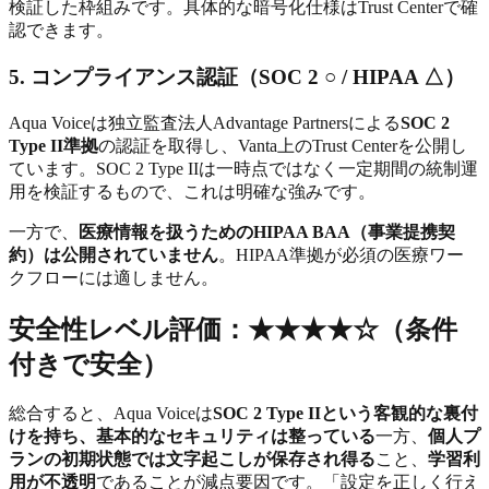
検証した枠組みです。具体的な暗号化仕様はTrust Centerで確
認できます。
5. コンプライアンス認証（SOC 2 ○ / HIPAA △）
Aqua Voiceは独立監査法人Advantage Partnersによる
SOC 2
Type II準拠
の認証を取得し、Vanta上のTrust Centerを公開し
ています。SOC 2 Type IIは一時点ではなく一定期間の統制運
用を検証するもので、これは明確な強みです。
一方で、
医療情報を扱うためのHIPAA BAA（事業提携契
約）は公開されていません
。HIPAA準拠が必須の医療ワー
クフローには適しません。
安全性レベル評価：★★★★☆（条件
付きで安全）
総合すると、Aqua Voiceは
SOC 2 Type IIという客観的な裏付
けを持ち、基本的なセキュリティは整っている
一方、
個人プ
ランの初期状態では文字起こしが保存され得る
こと、
学習利
用が不透明
であることが減点要因です。「設定を正しく行え