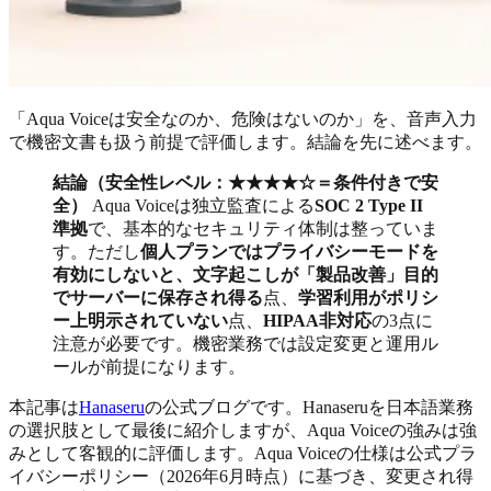
「Aqua Voiceは安全なのか、危険はないのか」を、音声入力
で機密文書も扱う前提で評価します。結論を先に述べます。
結論（安全性レベル：★★★★☆＝条件付きで安
全）
Aqua Voiceは独立監査による
SOC 2 Type II
準拠
で、基本的なセキュリティ体制は整っていま
す。ただし
個人プランではプライバシーモードを
有効にしないと、文字起こしが「製品改善」目的
でサーバーに保存され得る
点、
学習利用がポリシ
ー上明示されていない
点、
HIPAA非対応
の3点に
注意が必要です。機密業務では設定変更と運用ル
ールが前提になります。
本記事は
Hanaseru
の公式ブログです。Hanaseruを日本語業務
の選択肢として最後に紹介しますが、Aqua Voiceの強みは強
みとして客観的に評価します。Aqua Voiceの仕様は公式プラ
イバシーポリシー（2026年6月時点）に基づき、変更され得