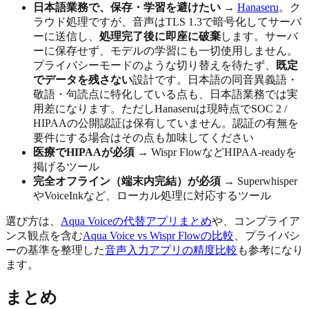
日本語業務で、保存・学習を避けたい
→
Hanaseru
。ク
ラウド処理ですが、音声はTLS 1.3で暗号化してサーバ
ーに送信し、
処理完了後に即座に破棄
します。サーバ
ーに保存せず、モデルの学習にも一切使用しません。
プライバシーモードのような切り替えを待たず、
既定
でデータを残さない
設計です。日本語の同音異義語・
敬語・句読点に特化している点も、日本語業務では実
用差になります。ただしHanaseruは現時点でSOC 2 /
HIPAAの公開認証は保有していません。認証の有無を
要件にする場合はその点も加味してください
医療でHIPAAが必須
→ Wispr FlowなどHIPAA-readyを
掲げるツール
完全オフライン（端末内完結）が必須
→ Superwhisper
やVoiceInkなど、ローカル処理に対応するツール
選び方は、
Aqua Voiceの代替アプリまとめ
や、コンプライア
ンス観点を含む
Aqua Voice vs Wispr Flowの比較
、プライバシ
ーの基準を整理した
音声入力アプリの精度比較
も参考になり
ます。
まとめ