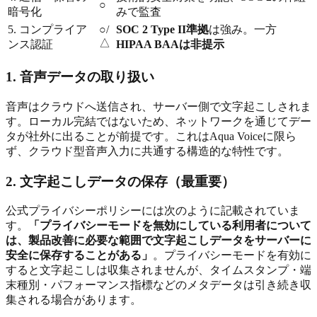
○
暗号化
みで監査
5. コンプライア
○/
SOC 2 Type II準拠
は強み。一方
△
ンス認証
HIPAA BAAは非提示
1. 音声データの取り扱い
音声はクラウドへ送信され、サーバー側で文字起こしされま
す。ローカル完結ではないため、ネットワークを通じてデー
タが社外に出ることが前提です。これはAqua Voiceに限ら
ず、クラウド型音声入力に共通する構造的な特性です。
2. 文字起こしデータの保存（最重要）
公式プライバシーポリシーには次のように記載されていま
す。
「プライバシーモードを無効にしている利用者について
は、製品改善に必要な範囲で文字起こしデータをサーバーに
安全に保存することがある」
。プライバシーモードを有効に
すると文字起こしは収集されませんが、タイムスタンプ・端
末種別・パフォーマンス指標などのメタデータは引き続き収
集される場合があります。