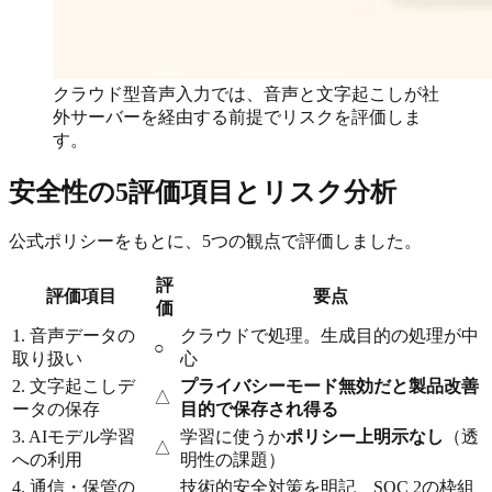
クラウド型音声入力では、音声と文字起こしが社
外サーバーを経由する前提でリスクを評価しま
す。
安全性の5評価項目とリスク分析
公式ポリシーをもとに、5つの観点で評価しました。
評
評価項目
要点
価
1. 音声データの
クラウドで処理。生成目的の処理が中
○
取り扱い
心
2. 文字起こしデ
プライバシーモード無効だと製品改善
△
ータの保存
目的で保存され得る
3. AIモデル学習
学習に使うか
ポリシー上明示なし
（透
△
への利用
明性の課題）
4. 通信・保管の
技術的安全対策を明記、SOC 2の枠組