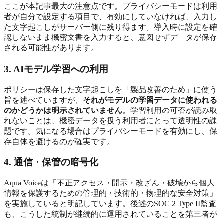
ここが本記事最大の注意点です。プライバシーモードは利用
者が自分で設定する項目で、有効にしていなければ、入力し
た文字起こしがサーバー側に残り得ます。導入時に設定を確
認しないまま機密文書を入力すると、意図せずデータが保存
される可能性があります。
3. AIモデル学習への利用
ポリシーは保存した文字起こしを「製品改善のため」に使う
旨を述べていますが、
それがモデルの学習データに使われる
のかどうかは明示されていません
。学習利用の可否が読み取
れないことは、機密データを扱う利用者にとって透明性の課
題です。気になる場合はプライバシーモードを有効にし、保
存自体を避けるのが確実です。
4. 通信・保管の暗号化
Aqua Voiceは「不正アクセス・開示・改ざん・破壊から個人
情報を保護するための管理的・技術的・物理的な安全対策」
を実施していると明記しています。後述のSOC 2 Type II監査
も、こうした統制が継続的に運用されていることを第三者が