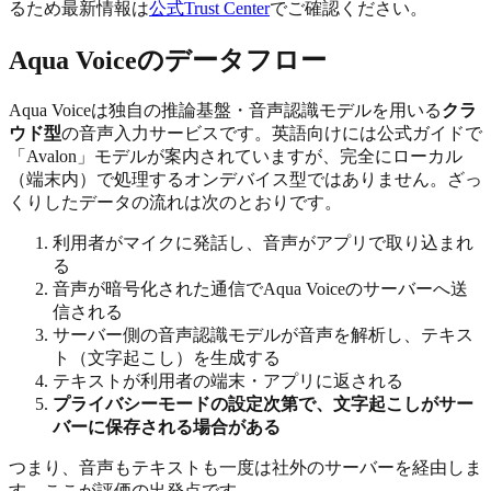
るため最新情報は
公式Trust Center
でご確認ください。
Aqua Voiceのデータフロー
Aqua Voiceは独自の推論基盤・音声認識モデルを用いる
クラ
ウド型
の音声入力サービスです。英語向けには公式ガイドで
「Avalon」モデルが案内されていますが、完全にローカル
（端末内）で処理するオンデバイス型ではありません。ざっ
くりしたデータの流れは次のとおりです。
利用者がマイクに発話し、音声がアプリで取り込まれ
る
音声が暗号化された通信でAqua Voiceのサーバーへ送
信される
サーバー側の音声認識モデルが音声を解析し、テキス
ト（文字起こし）を生成する
テキストが利用者の端末・アプリに返される
プライバシーモードの設定次第で、文字起こしがサー
バーに保存される場合がある
つまり、音声もテキストも一度は社外のサーバーを経由しま
す。ここが評価の出発点です。