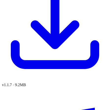
v
1.1.7
·
9.2MB